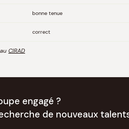
bonne tenue
correct
 au
CIRAD
roupe engagé ?
echerche de nouveaux talents