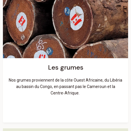
Les grumes
En savoir plus
Les grumes
Nos grumes proviennent de la côte Ouest Africaine, du Libéria
au bassin du Congo, en passant pas le Cameroun et la
Centre-Afrique.