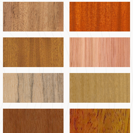
Dabema
Dark Red Meranti
Dibetou
Eucalyptus
Frake
Iroko
Keruing
Lotofa