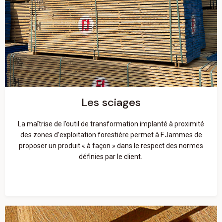
Les sciages
En savoir plus
Les sciages
La maîtrise de l’outil de transformation implanté à proximité
des zones d’exploitation forestière permet à F.Jammes de
proposer un produit « à façon » dans le respect des normes
définies par le client.