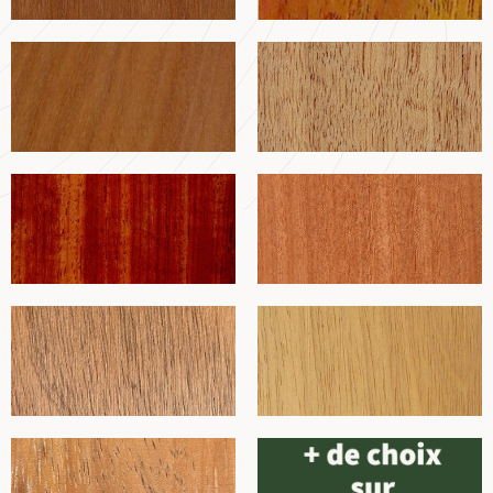
Moabi
Movingui￼
Padouk
Sapelli
Sipo
Tauari