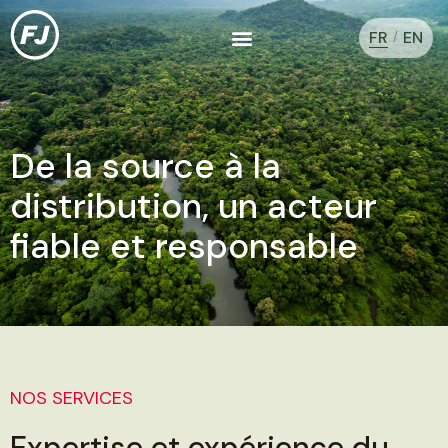
Aller
Menu
au
FR
EN
Qui nous sommes
Développement durable
contenu
De la source à la
distribution, un acteur
fiable et responsable
NOS SERVICES
Expertise et expérience du